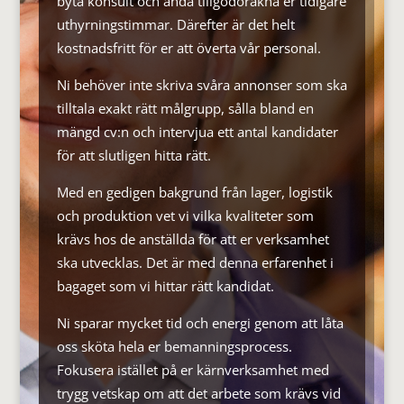
byta konsult och ändå tillgodoräkna er tidigare
uthyrningstimmar. Därefter är det helt
kostnadsfritt för er att överta vår personal.
Ni behöver inte skriva svåra annonser som ska
tilltala exakt rätt målgrupp, sålla bland en
mängd cv:n och intervjua ett antal kandidater
för att slutligen hitta rätt.
Med en gedigen bakgrund från lager, logistik
och produktion vet vi vilka kvaliteter som
krävs hos de anställda för att er verksamhet
ska utvecklas. Det är med denna erfarenhet i
bagaget som vi hittar rätt kandidat.
Ni sparar mycket tid och energi genom att låta
oss sköta hela er bemanningsprocess.
Fokusera istället på er kärnverksamhet med
trygg vetskap om att det arbete som krävs vid