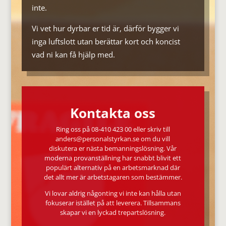
inte.
Vi vet hur dyrbar er tid är, därför bygger vi
inga luftslott utan berättar kort och koncist
vad ni kan få hjälp med.
Kontakta oss
Ring oss på 08-410 423 00 eller skriv till
anders@personalstyrkan.se
om du vill
diskutera er nästa bemanningslösning. Vår
moderna provanställning har snabbt blivit ett
populärt alternativ på en arbetsmarknad där
det allt mer är arbetstagaren som bestämmer.
Vi lovar aldrig någonting vi inte kan hålla utan
fokuserar istället på att leverera. Tillsammans
skapar vi en lyckad trepartslösning.